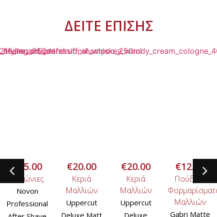
ΔΕΙΤΕ ΕΠΙΣΗΣ
€
15.00
€
20.00
€
20.00
€
12.00
Κολώνιες
Κεριά
Κεριά
Πούδρες
Μαλλιών
Μαλλιών
Φορμαρίσματ
Novon
Μαλλιών
Uppercut
Uppercut
Professional
Gabri Matte
Deluxe Matt
Deluxe
After Shave